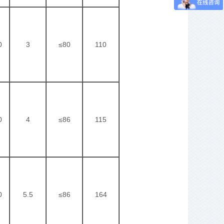
0
3
≤80
110
0
4
≤86
115
0
5.5
≤86
164