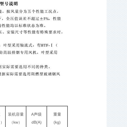
速
装机容量
A声级
重量
m）
（kw）
dB(A)
(kg)