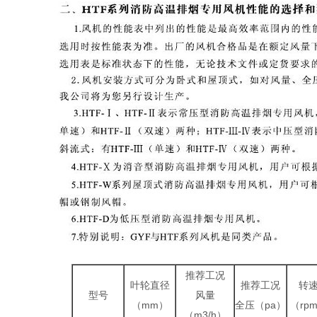
推荐工况
叶轮直径
推荐工况
转
型号
风量
（mm）
全压（pa）
（rp
（m3/h）