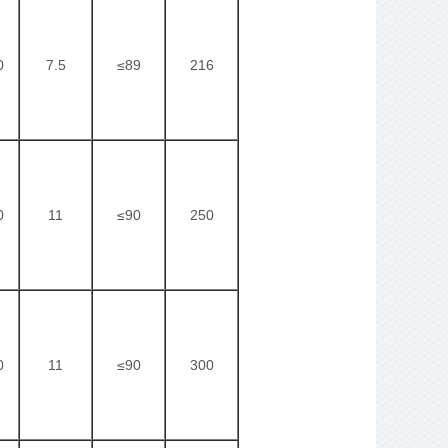
0
7.5
≤89
216
0
11
≤90
250
0
11
≤90
300