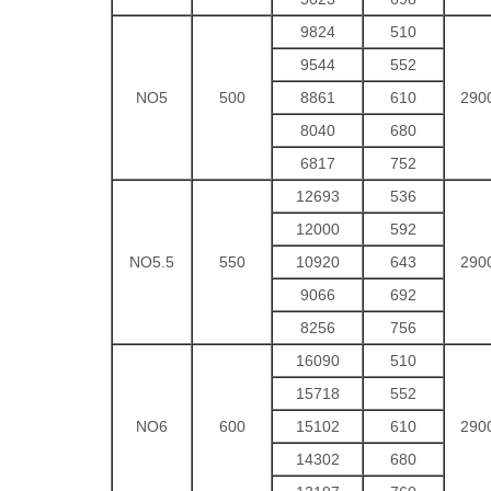
9824
510
9544
552
NO5
500
8861
610
290
8040
680
6817
752
12693
536
12000
592
NO5.5
550
10920
643
290
9066
692
8256
756
16090
510
15718
552
NO6
600
15102
610
290
14302
680