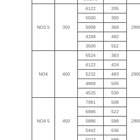
6122
205
5500
350
NO3.5
350
5008
368
290
4268
482
3500
552
6524
383
6122
424
NO4
400
5232
483
290
4868
505
4525
530
7981
508
6886
522
NO4.5
450
5886
588
290
5442
636
5023
698