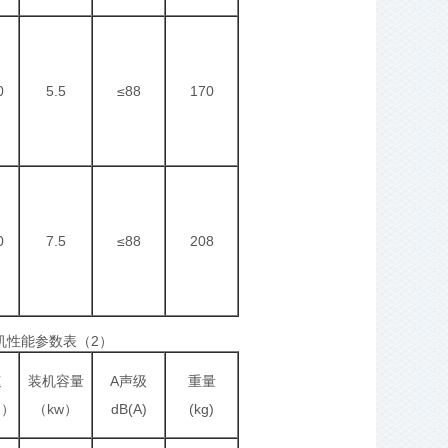
0
5.5
≤88
170
0
7.5
≤88
208
风机性能参数表（2）
速
装机容量
A声级
重量
m）
（kw）
dB(A)
(kg)