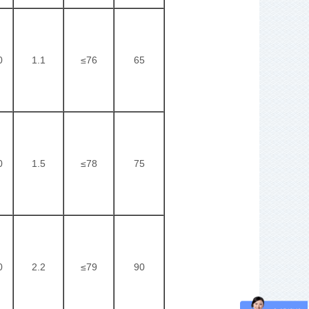
0
1.1
≤76
65
0
1.5
≤78
75
0
2.2
≤79
90