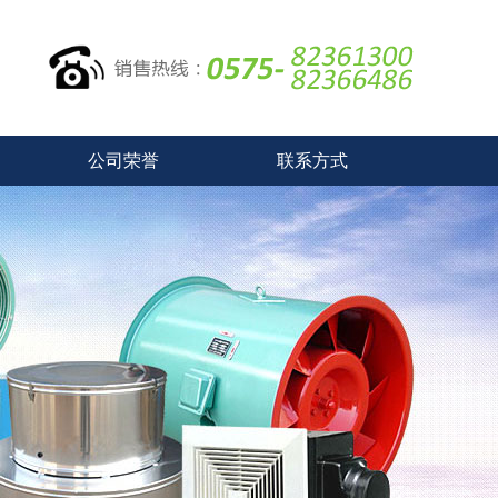
公司荣誉
联系方式