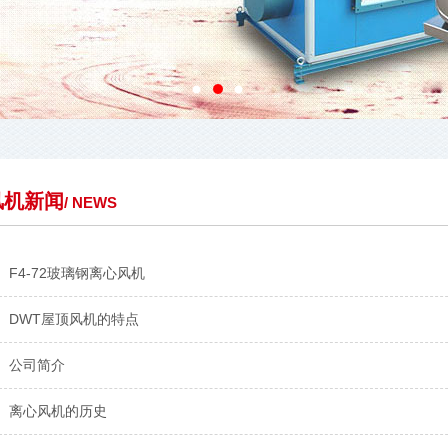
风机新闻
/ NEWS
F4-72玻璃钢离心风机
DWT屋顶风机的特点
公司简介
离心风机的历史