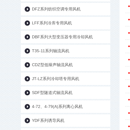
DFZ系列纺织空调专用风机
LFF系列冷库专用风机
DBF系列大型变压器专用冷却风机
T35-11系列轴流风机
CDZ型低噪声轴流风机
JT-LZ系列冷却塔专用风机
SDF型隧道式轴流风机
4-72、4-79(A)系列离心风机
YDF系列诱导风机