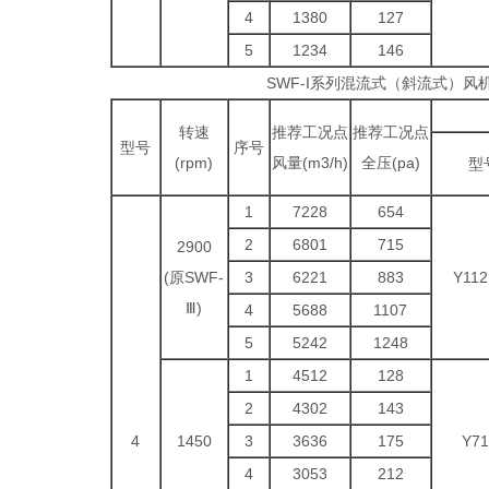
4
1380
127
5
1234
146
SWF-I系列混流式（斜流式）风
转速
推荐工况点
推荐工况点
型号
序号
(rpm)
风量(m3/h)
全压(pa)
型
1
7228
654
2
6801
715
2900
(原SWF-
3
6221
883
Y112
Ⅲ)
4
5688
1107
5
5242
1248
1
4512
128
2
4302
143
4
1450
3
3636
175
Y71
4
3053
212