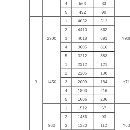
4
563
83
5
492
98
1
4652
512
2
4410
562
2900
3
4018
691
Y90
4
3605
816
5
3212
883
1
2312
121
2
2205
138
3
1450
3
2009
184
Y71
4
1803
216
5
1606
236
1
1512
67
2
1436
93
960
3
1320
112
Y63