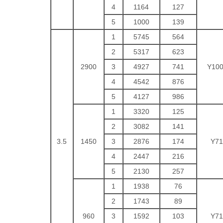
4
1164
127
5
1000
139
1
5745
564
2
5317
623
2900
3
4927
741
Y100
4
4542
876
5
4127
986
1
3320
125
2
3082
141
3.5
1450
3
2876
174
Y71
4
2447
216
5
2130
257
1
1938
76
2
1743
89
960
3
1592
103
Y71