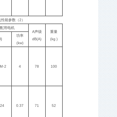
机性能参数（2）
配用电机
A声级
重量
功率
dB(A)
(kg )
号
(kw)
M-2
4
78
100
24
0.37
71
52